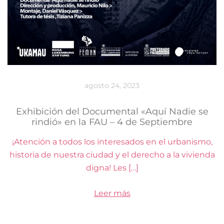
agosto 24, 2023
Exhibición del Documental «Aquí Nadie se
rindió» en la FAU – 4 de Septiembre
¡Atención a todos los interesados en el urbanismo,
historia de nuestra ciudad y el derecho a la vivienda
digna! Les […]
Leer más