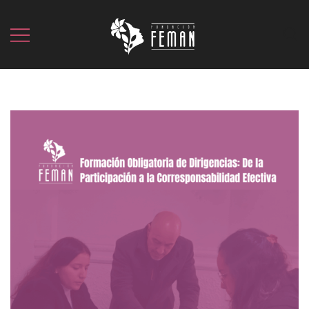
LA LUCHA OCULTA DE LA MUJER
Fundación Feman
POPULAR DESDE 2013